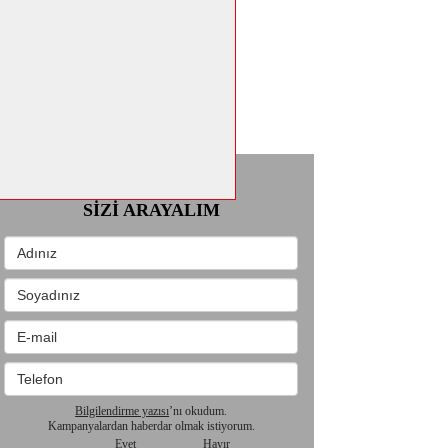
FORMU DOLDURUN
SİZİ ARAYALIM
Bilgilendirme yazısı
’nı okudum.
Kampanyalardan haberdar olmak istiyorum.
Evet
Hayır