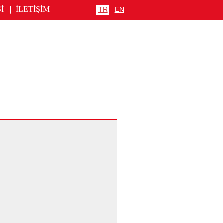
Sİ
İLETİŞİM
TR
EN