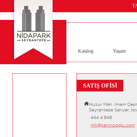
T
Katalog
Yaşam
SATIŞ OFİSİ
Huzur Mah. İmam Çeş
Seyrantepe Sarıyer, İs
444 4 846
mh@tahincioglu.com