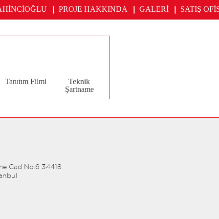
AHİNCİOĞLU
PROJE HAKKINDA
GALERİ
SATIŞ OFİ
Tanıtım Filmi
Teknik
Şartname
me Cad No:6 34418
tanbul