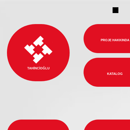
PROJE HAKKINDA
TAHİNCİOĞLU
KATALOG