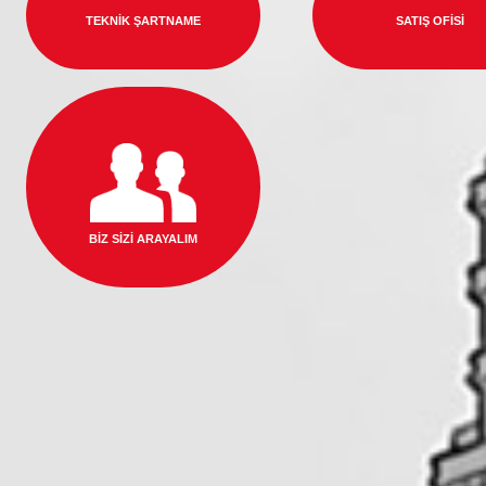
TEKNİK ŞARTNAME
SATIŞ OFİSİ
BİZ SİZİ ARAYALIM